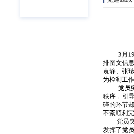
3月1
排图文信
袁静、张
为检测工
党员突
秩序，引
碎的环节
不紊顺利
党员突
发挥了党