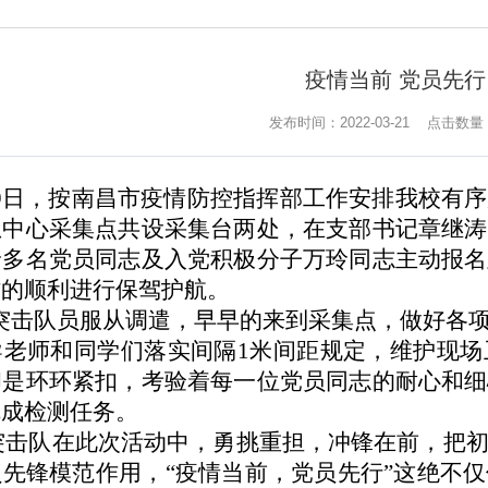
疫情当前 党员先行
发布时间：2022-03-21
点击数量
9日，按南昌市疫情防控指挥部工作安排我校有
息中心采集点共设采集台两处，在支部书记章继涛
珍多名党员同志及入党积极分子万玲同志主动报名
作的顺利进行保驾护航。
击队员服从调遣，早早的来到采集点，做好各项
导老师和同学们落实间隔
1米间距规定，维护现
却是环环紧扣，考验着每一位党员同志的耐心和细
完成检测任务。
击队在此次活动中，勇挑重担，冲锋在前，把初
员先锋模范作用，
“疫情当前，党员先行”这绝不