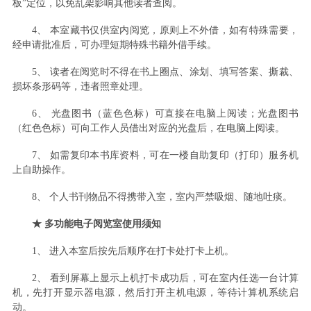
板”定位，以免乱架影响其他读者查阅。
4、 本室藏书仅供室内阅览，原则上不外借，如有特殊需要，
经申请批准后，可办理短期特殊书籍外借手续。
5、 读者在阅览时不得在书上圈点、涂划、填写答案、撕裁、
损坏条形码等，违者照章处理。
6、
光盘图书（蓝色色标）可直接在电脑上阅读；光盘图书
（红色色标）可向工作人员借出对应的光盘后，在电脑上阅读。
7、 如需复印本书库资料，可在一楼自助复印（打印）服务机
上自助操作。
8、 个人书刊物品不得携带入室，室内严禁吸烟、随地吐痰。
★ 多功能电子阅览室使用须知
1、 进入本室后按先后顺序在打卡处打卡上机。
2、 看到屏幕上显示上机打卡成功后，可在室内任选一台计算
机，先打开显示器电源，然后打开主机电源，等待计算机系统启
动。