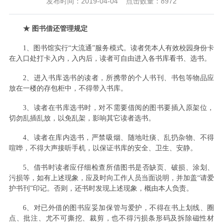
发布时间：2019-04-04
点击数量：
8972
★ 图书借还管理规定
1、图书馆实行“大流通”服务模式。读者凭本人有效校园身份卡
在入口处打卡入内，入内后，读者可自由进入各书库看书、选书。
2、进入书库选书的读者，所携带的个人书刊、书包等物品应
放在一楼的存包柜中，不得带入书库。
3、读者在书库选书时，对不需要借阅的图书要插入原架位，
切勿乱插乱放，以免乱架，影响其它读者选书。
4、读者在库内选书，严禁吸烟、随地吐痰、乱扔杂物、不得
喧哗，不得大声接听手机，以保证书库的安全、卫生、安静。
5、借书时读者应仔细检查所借图书是否缺页、破损、涂划、
污损等，如有上述现象，应及时向工作人员当面说明，并加盖“请爱
护书刊”印记。否则，还书时发现上述现象，概由本人负责。
6、对已外借的图书应妥加保管与爱护，不得在书上划线、圈
点、批注、尤不可撕挖、裁剪，也不得污损条形码及拆除磁性材