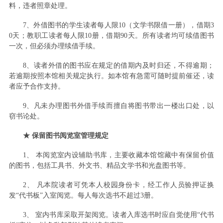
料，违者照章处理。
7、外借图书的学生读者每人限10（文学书限借一册），借期3
0天；教职工读者每人限10册，借期90天。所有读者均可续借图书
一次，但必须办理续借手续。
8、读者外借的图书应在规定的借期内及时归还，不得逾期；
若逾期按照本馆相关规定执行。如本馆有急需可随时提前催还，读
者应予合作支持。
9、凡未办理图书外借手续而擅自将图书带出一楼出口处，以
窃书论处。
★ 保留图书阅览室管理规定
1、 本阅览室内设辅助书库，主要收藏本馆馆藏中有保留价值
的图书，包括工具书、外文书、精品文学书和光盘图书等。
2、 凡本院读者可凭本人校园身份卡，经工作人员验押证换
发“代书板”入室阅览。每人每次选书不超过3册。
3、 室内书库采取开架阅览。读者入库选书时应自觉使用“代书