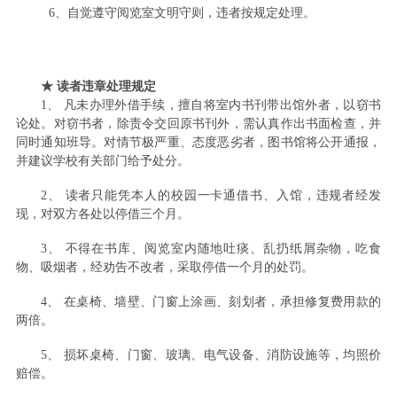
6、自觉遵守阅览室文明守则，违者按规定处理。
★ 读者违章处理规定
1、 凡未办理外借手续，擅自将室内书刊带出馆外者，以窃书
论处。对窃书者，除责令交回原书刊外，需认真作出书面检查，并
同时通知班导。对情节极严重、态度恶劣者，图书馆将公开通报，
并建议学校有关部门给予处分。
2、 读者只能凭本人的校园一卡通借书、入馆，违规者经发
现，对双方各处以停借三个月。
3、 不得在书库、阅览室内随地吐痰、乱扔纸屑杂物，吃食
物、吸烟者，经劝告不改者，采取停借一个月的处罚。
4、
在桌椅、墙壁、门窗上涂画、刻划者，承担修复费用款的
两倍。
5、
损坏桌椅、门窗、玻璃、电气设备、消防设施等，均照价
赔偿。