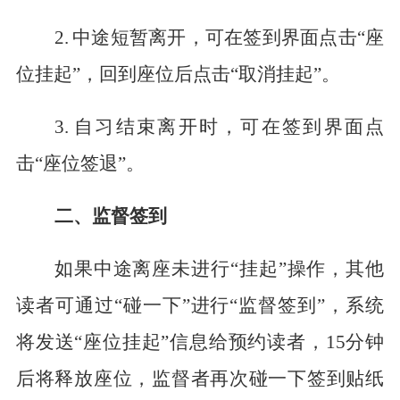
2.
中途短暂离开，可在签到界面点击
“座
位挂起”
，
回到座位后点击
“取消挂起”
。
3.
自习结束离开时，可在签到界面点
击
“座位签退”。
二、
监督签到
如果中途离座未进行
“
挂起
”
操作，其他
读者
可通过
“碰一下”
进行
“监督签到”，
系统
将发送
“座位挂起”
信息给预约读者，
1
5
分钟
后将释放座位，监督者再次碰一下签到贴纸