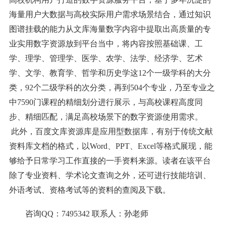
海量用户大数据与高校实际用户需求场景结合，通过知识
图谱挂载的能力从文库海量数字内容中提取出高质量的专
业实用数字资源放到平台当中，将内容按照基础课、工
学、理学、管理学、医学、农学、法学、经济学、艺术
学、文学、教育学、哲学和历史学这
12
个一级学科的大分
类，
92
个二级学科的次分类，再到
504
个专业，乃至专业之
中
7590
门课程的精细划分进行展示，与高校课程高度同
步、精细匹配，满足高校场景下的数字资源使用需求。
此外，百度文库资源库是应用型数据库，有别于传统文献
资料库文档的格式，以
Word
、
PPT
、
Excel
等格式展现，能
够给予日常学习工作直接的一手资料来源。读者在该平台
除了专业资料、学术论文查询之外，还可进行技能培训、
外语考试、资格考试等的资料的查阅及下载。
咨询
QQ
：
7495342
联系人：孙老师