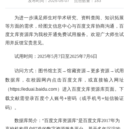
发布时间：2025-05-07
点击数量：
183
为进一步满足师生对学术研究、资料查阅、知识拓展
等方面的需求，经图文信息中心与百度文库协商沟通，百
度文库资源库为
我校开通免费试用服务
。
欢迎广大师生试
用并反馈宝贵意见。
试用时间：
2025
年
5
月
7
日至
2025
年
7
月
6
日
访问方式：图书馆主页→馆藏资源→更多资源→试用
数据库，在校园网内点击百度文库，或直接输入网址
（
https://eduai.baidu.com
）进入百度文库资源库页面。下
载文献需登录百度个人账号
+
密码（或手机号
+
短信验证
码）。
数据库简介：
“百度文库资源库”是百度文库
2017
年为
高校机构用户打造的数字资源服务平台，基于多年沉淀的