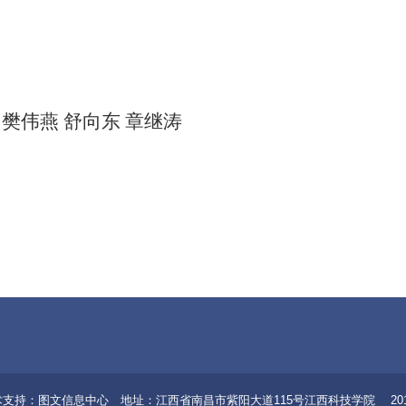
樊伟燕 舒向东 章继涛
8 技术支持：图文信息中心 地址：江西省南昌市紫阳大道115号江西科技学院 20