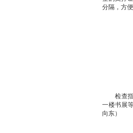
分隔，方
检查
一楼书展
向东）