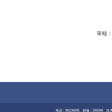
审核：
电话：88136095 邮编：33009