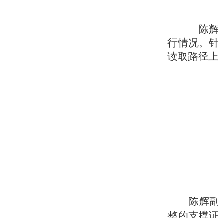
陈
行情况。
读取路径
陈辉
整的支撑