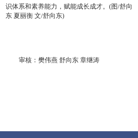
识
体系和素养能力
，赋能成长成才。(
图/舒向
东
夏丽衡
文/舒向东)
审核：樊伟燕 舒向东 章继涛