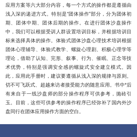
应用方案等六大部分内容，每一个方式的操作都是遵循由
浅入深的递进方式。特别是“团体操作”部分，分为团体初
期、团体中期、团体后期的操作。在进行团体沙盘操作
中，我们可以根据受训人群设置培训目标，并根据培训目
标来选择具体的操作。体验式团体沙盘心理技术培训根据
团体心理辅导、体验式教学、螺旋心理剧、积极心理学等
理论，借助了认知、完形、叙事、行为、催眠、正念等技
术优势，特别是强调安全感的螺旋式安全建立模式。因
此，应用此手册时，建议要遵循从浅入深的规律与原则。
切不可飞跃式、超越来访者接受能力的随意应用。书中*后
有来自于一线沙盘师的部分操作程序可供参考，抛砖引
玉。目前，这些可供参考的操作程序已经弥补了国内外沙
盘同行在团体应用操作方面的空白。