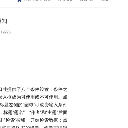
须知
：
19225
口共提供了八个条件设置，条件之
该录入框成为可使用或不可使用。点
标题左侧的“圆球”可改变输入条件
题“题名”、“作者”和“主题”后面
点击“检索”按钮，开始检索数据；点
任方式是指图书的译者、作者或编辑