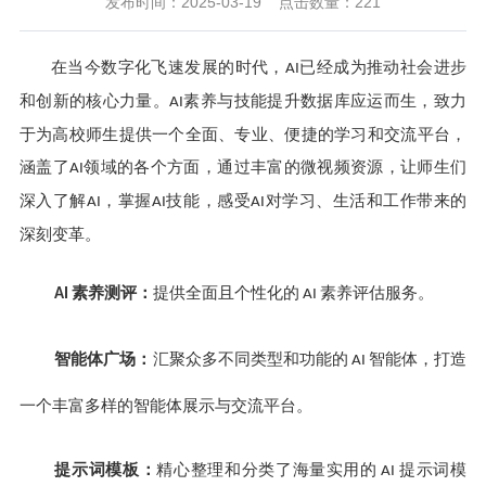
发布时间：2025-03-19
点击数量：
221
在当今数字化飞速发展的时代，
已经成为推动社会进步
AI
和创新的核心力量。
素养与技能提升数据库应运而生，致力
AI
于为高校师生提供一个全面、专业、便捷的学习和交流平台，
涵盖了
领域的各个方面，通过丰富的微视频资源，让师生们
AI
深入了解
，掌握
技能，感受
对学习、生活和工作带来的
AI
AI
AI
深刻变革。
素养测评：
提供全面且个性化的
素养评估服务。
AI
AI
智能体广场：
汇聚众多不同类型和功能的
智能体，打造
AI
一个丰富多样的智能体展示与交流平台。
提示词模板：
精心整理和分类了海量实用的
提示词模
AI