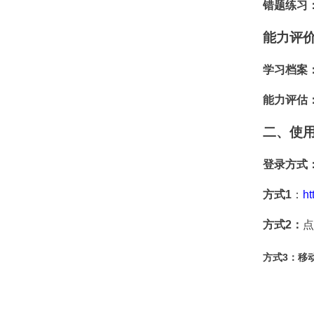
错题练习
能力评
学习档案
能力评估
二、使
登录方式
方式
1
：
ht
方式
2
：
点
方式
3
：
移